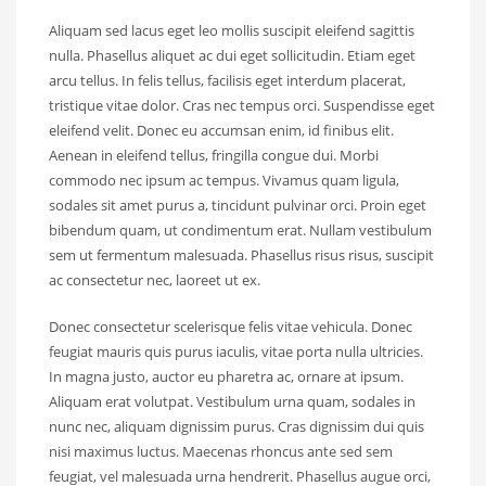
Aliquam sed lacus eget leo mollis suscipit eleifend sagittis
nulla. Phasellus aliquet ac dui eget sollicitudin. Etiam eget
arcu tellus. In felis tellus, facilisis eget interdum placerat,
tristique vitae dolor. Cras nec tempus orci. Suspendisse eget
eleifend velit. Donec eu accumsan enim, id finibus elit.
Aenean in eleifend tellus, fringilla congue dui. Morbi
commodo nec ipsum ac tempus. Vivamus quam ligula,
sodales sit amet purus a, tincidunt pulvinar orci. Proin eget
bibendum quam, ut condimentum erat. Nullam vestibulum
sem ut fermentum malesuada. Phasellus risus risus, suscipit
ac consectetur nec, laoreet ut ex.
Donec consectetur scelerisque felis vitae vehicula. Donec
feugiat mauris quis purus iaculis, vitae porta nulla ultricies.
In magna justo, auctor eu pharetra ac, ornare at ipsum.
Aliquam erat volutpat. Vestibulum urna quam, sodales in
nunc nec, aliquam dignissim purus. Cras dignissim dui quis
nisi maximus luctus. Maecenas rhoncus ante sed sem
feugiat, vel malesuada urna hendrerit. Phasellus augue orci,