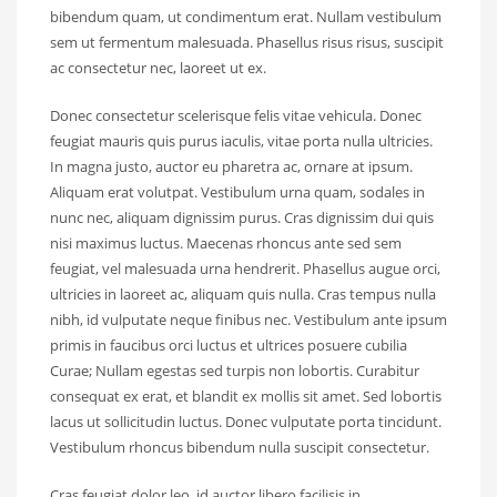
bibendum quam, ut condimentum erat. Nullam vestibulum
sem ut fermentum malesuada. Phasellus risus risus, suscipit
ac consectetur nec, laoreet ut ex.
Donec consectetur scelerisque felis vitae vehicula. Donec
feugiat mauris quis purus iaculis, vitae porta nulla ultricies.
In magna justo, auctor eu pharetra ac, ornare at ipsum.
Aliquam erat volutpat. Vestibulum urna quam, sodales in
nunc nec, aliquam dignissim purus. Cras dignissim dui quis
nisi maximus luctus. Maecenas rhoncus ante sed sem
feugiat, vel malesuada urna hendrerit. Phasellus augue orci,
ultricies in laoreet ac, aliquam quis nulla. Cras tempus nulla
nibh, id vulputate neque finibus nec. Vestibulum ante ipsum
primis in faucibus orci luctus et ultrices posuere cubilia
Curae; Nullam egestas sed turpis non lobortis. Curabitur
consequat ex erat, et blandit ex mollis sit amet. Sed lobortis
lacus ut sollicitudin luctus. Donec vulputate porta tincidunt.
Vestibulum rhoncus bibendum nulla suscipit consectetur.
Cras feugiat dolor leo, id auctor libero facilisis in.