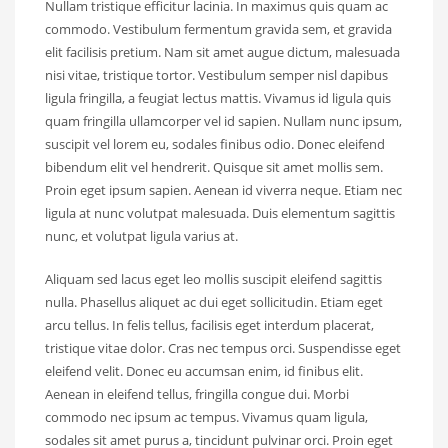
Nullam tristique efficitur lacinia. In maximus quis quam ac
commodo. Vestibulum fermentum gravida sem, et gravida
elit facilisis pretium. Nam sit amet augue dictum, malesuada
nisi vitae, tristique tortor. Vestibulum semper nisl dapibus
ligula fringilla, a feugiat lectus mattis. Vivamus id ligula quis
quam fringilla ullamcorper vel id sapien. Nullam nunc ipsum,
suscipit vel lorem eu, sodales finibus odio. Donec eleifend
bibendum elit vel hendrerit. Quisque sit amet mollis sem.
Proin eget ipsum sapien. Aenean id viverra neque. Etiam nec
ligula at nunc volutpat malesuada. Duis elementum sagittis
nunc, et volutpat ligula varius at.
Aliquam sed lacus eget leo mollis suscipit eleifend sagittis
nulla. Phasellus aliquet ac dui eget sollicitudin. Etiam eget
arcu tellus. In felis tellus, facilisis eget interdum placerat,
tristique vitae dolor. Cras nec tempus orci. Suspendisse eget
eleifend velit. Donec eu accumsan enim, id finibus elit.
Aenean in eleifend tellus, fringilla congue dui. Morbi
commodo nec ipsum ac tempus. Vivamus quam ligula,
sodales sit amet purus a, tincidunt pulvinar orci. Proin eget