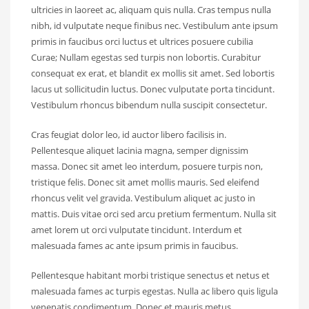
ultricies in laoreet ac, aliquam quis nulla. Cras tempus nulla
nibh, id vulputate neque finibus nec. Vestibulum ante ipsum
primis in faucibus orci luctus et ultrices posuere cubilia
Curae; Nullam egestas sed turpis non lobortis. Curabitur
consequat ex erat, et blandit ex mollis sit amet. Sed lobortis
lacus ut sollicitudin luctus. Donec vulputate porta tincidunt.
Vestibulum rhoncus bibendum nulla suscipit consectetur.
Cras feugiat dolor leo, id auctor libero facilisis in.
Pellentesque aliquet lacinia magna, semper dignissim
massa. Donec sit amet leo interdum, posuere turpis non,
tristique felis. Donec sit amet mollis mauris. Sed eleifend
rhoncus velit vel gravida. Vestibulum aliquet ac justo in
mattis. Duis vitae orci sed arcu pretium fermentum. Nulla sit
amet lorem ut orci vulputate tincidunt. Interdum et
malesuada fames ac ante ipsum primis in faucibus.
Pellentesque habitant morbi tristique senectus et netus et
malesuada fames ac turpis egestas. Nulla ac libero quis ligula
venenatis condimentum. Donec et mauris metus.