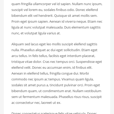
quam fringilla ullamcorper vel id sapien. Nullam nunc ipsum,
suscipit vel lorem eu, sodales finibus odio. Donec eleifend
bibendum elit vel hendrerit. Quisque sit amet mollis sem.
Proin eget ipsum sapien. Aenean id viverra neque. Etiam nec
ligula at nunc volutpat malesuada. Duis elementum sagittis
nunc, et volutpat ligula varius at.
Aliquam sed lacus eget leo mollis suscipit eleifend sagittis
nulla. Phasellus aliquet ac dui eget sollicitudin. Etiam eget
arcu tellus. In felis tellus, facilisis eget interdum placerat,
tristique vitae dolor. Cras nec tempus orci. Suspendisse eget
eleifend velit. Donec eu accumsan enim, id finibus elit.
Aenean in eleifend tellus, fringilla congue dui. Morbi
commodo nec ipsum ac tempus. Vivamus quam ligula,
sodales sit amet purus a, tincidunt pulvinar orci. Proin eget
bibendum quam, ut condimentum erat. Nullam vestibulum
sem ut fermentum malesuada. Phasellus risus risus, suscipit
ac consectetur nec, laoreet ut ex.
Donec consectetur scelerisque felis vitae vehicula. Donec