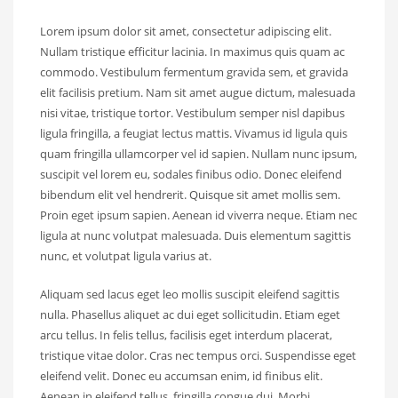
Lorem ipsum dolor sit amet, consectetur adipiscing elit.
Nullam tristique efficitur lacinia. In maximus quis quam ac
commodo. Vestibulum fermentum gravida sem, et gravida
elit facilisis pretium. Nam sit amet augue dictum, malesuada
nisi vitae, tristique tortor. Vestibulum semper nisl dapibus
ligula fringilla, a feugiat lectus mattis. Vivamus id ligula quis
quam fringilla ullamcorper vel id sapien. Nullam nunc ipsum,
suscipit vel lorem eu, sodales finibus odio. Donec eleifend
bibendum elit vel hendrerit. Quisque sit amet mollis sem.
Proin eget ipsum sapien. Aenean id viverra neque. Etiam nec
ligula at nunc volutpat malesuada. Duis elementum sagittis
nunc, et volutpat ligula varius at.
Aliquam sed lacus eget leo mollis suscipit eleifend sagittis
nulla. Phasellus aliquet ac dui eget sollicitudin. Etiam eget
arcu tellus. In felis tellus, facilisis eget interdum placerat,
tristique vitae dolor. Cras nec tempus orci. Suspendisse eget
eleifend velit. Donec eu accumsan enim, id finibus elit.
Aenean in eleifend tellus, fringilla congue dui. Morbi