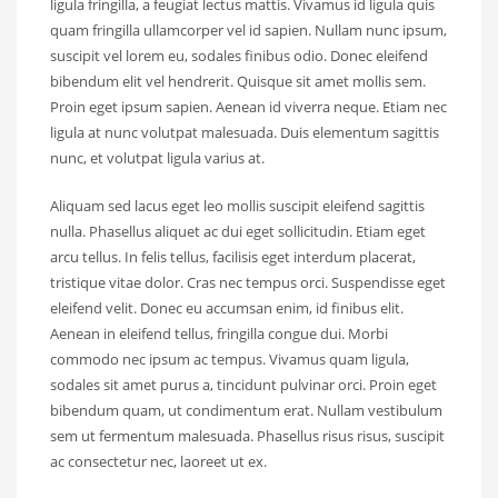
ligula fringilla, a feugiat lectus mattis. Vivamus id ligula quis
quam fringilla ullamcorper vel id sapien. Nullam nunc ipsum,
suscipit vel lorem eu, sodales finibus odio. Donec eleifend
bibendum elit vel hendrerit. Quisque sit amet mollis sem.
Proin eget ipsum sapien. Aenean id viverra neque. Etiam nec
ligula at nunc volutpat malesuada. Duis elementum sagittis
nunc, et volutpat ligula varius at.
Aliquam sed lacus eget leo mollis suscipit eleifend sagittis
nulla. Phasellus aliquet ac dui eget sollicitudin. Etiam eget
arcu tellus. In felis tellus, facilisis eget interdum placerat,
tristique vitae dolor. Cras nec tempus orci. Suspendisse eget
eleifend velit. Donec eu accumsan enim, id finibus elit.
Aenean in eleifend tellus, fringilla congue dui. Morbi
commodo nec ipsum ac tempus. Vivamus quam ligula,
sodales sit amet purus a, tincidunt pulvinar orci. Proin eget
bibendum quam, ut condimentum erat. Nullam vestibulum
sem ut fermentum malesuada. Phasellus risus risus, suscipit
ac consectetur nec, laoreet ut ex.