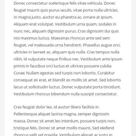
Donec consectetur scelerisque felis vitae vehicula. Donec
feugiat mauris quis purus iaculis, vitae porta nulla ultricies.
In magna justo, auctor eu pharetra ac, ornare at ipsum.
Aliquam erat volutpat. Vestibulum urna quam, sodales in
nunc nec, aliquam dignissim purus. Cras dignissim dui quis
nisi maximus luctus. Maecenas rhoncus ante sed sem
feugiat, vel malesuada urna hendrerit. Phasellus augue orci,
ultricies in laoreet ac, aliquam quis nulla. Cras tempus nulla
nibh, id vulputate neque finibus nec. Vestibulum ante ipsum
primis in faucibus orci luctus et ultrices posuere cubilia
Curae; Nullam egestas sed turpis non lobortis. Curabitur
consequat ex erat, et blandit ex mollis sit amet. Sed lobortis
lacus ut sollicitudin luctus. Donec vulputate porta tincidunt.
Vestibulum rhoncus bibendum nulla suscipit consectetur.
Cras feugiat dolor leo, id auctor libero facilisis in.
Pellentesque aliquet lacinia magna, semper dignissim
massa. Donec sit amet leo interdum, posuere turpis non,
tristique felis. Donec sit amet mollis mauris. Sed eleifend
rhoncus velit vel gravida. Vestibulum aliquet ac justo in