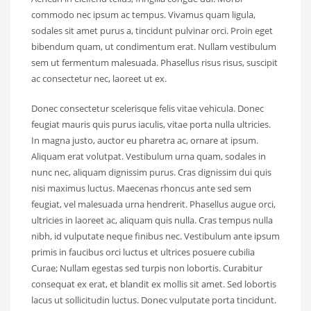
commodo nec ipsum ac tempus. Vivamus quam ligula,
sodales sit amet purus a, tincidunt pulvinar orci. Proin eget
bibendum quam, ut condimentum erat. Nullam vestibulum
sem ut fermentum malesuada. Phasellus risus risus, suscipit
ac consectetur nec, laoreet ut ex.
Donec consectetur scelerisque felis vitae vehicula. Donec
feugiat mauris quis purus iaculis, vitae porta nulla ultricies.
In magna justo, auctor eu pharetra ac, ornare at ipsum.
Aliquam erat volutpat. Vestibulum urna quam, sodales in
nunc nec, aliquam dignissim purus. Cras dignissim dui quis
nisi maximus luctus. Maecenas rhoncus ante sed sem
feugiat, vel malesuada urna hendrerit. Phasellus augue orci,
ultricies in laoreet ac, aliquam quis nulla. Cras tempus nulla
nibh, id vulputate neque finibus nec. Vestibulum ante ipsum
primis in faucibus orci luctus et ultrices posuere cubilia
Curae; Nullam egestas sed turpis non lobortis. Curabitur
consequat ex erat, et blandit ex mollis sit amet. Sed lobortis
lacus ut sollicitudin luctus. Donec vulputate porta tincidunt.