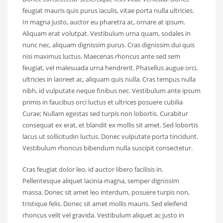
feugiat mauris quis purus iaculis, vitae porta nulla ultricies.
In magna justo, auctor eu pharetra ac, ornare at ipsum.
Aliquam erat volutpat. Vestibulum urna quam, sodales in
nunc nec, aliquam dignissim purus. Cras dignissim dui quis
nisi maximus luctus. Maecenas rhoncus ante sed sem
feugiat, vel malesuada urna hendrerit. Phasellus augue orci,
ultricies in laoreet ac, aliquam quis nulla. Cras tempus nulla
nibh, id vulputate neque finibus nec. Vestibulum ante ipsum
primis in faucibus orci luctus et ultrices posuere cubilia
Curae; Nullam egestas sed turpis non lobortis. Curabitur
consequat ex erat, et blandit ex mollis sit amet. Sed lobortis
lacus ut sollicitudin luctus. Donec vulputate porta tincidunt.
Vestibulum rhoncus bibendum nulla suscipit consectetur.
Cras feugiat dolor leo, id auctor libero facilisis in.
Pellentesque aliquet lacinia magna, semper dignissim
massa. Donec sit amet leo interdum, posuere turpis non,
tristique felis. Donec sit amet mollis mauris. Sed eleifend
rhoncus velit vel gravida. Vestibulum aliquet ac justo in